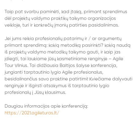
Taip pat svarbu paminėti, kad įtaką, priimant sprendimus
dėl projektų valdymo praktikų taikymo organizacijos
veikloje, turi ir konkrečių įmonių patirties pasidalinimas.
Jei jums reikia profesionalių patarimų ir / ar argumentų
priimant sprendimą: kokią metodiką pasirinkti? kokią naudą
iš projektų valdymo metodikų taikymo gauti, ir kaip jas
įdiegti, tai laukiame jūsų kasmetiniame renginyje – Agile
Tour Vilnius. Tai didžiausia Baltijos šalyse konferencija,
jungianti tarptautinio lygio Agile profesionalus,
besidalinančius savo praktine patirtimi! Kviečiame dalyvauti
renginyje ir išgirsti atsakymus iš tarptautinio lygio
profesionalų į Jūsų klausimus.
Daugiau informacijos apie konferenciją:
https://2021.agileturas.lt/