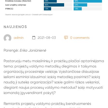
valdymo
praktikų
taikymo
NAUJIENOS
situacija
admin
2021-08-03
0 comments
Lietuvos
Parengė:
Erika Janiūnienė
organizacijose:
Pastaruoju metu mokslininkų ir praktikų plačiai aptarinėjama
tema: projektų valdymo metodikų diegimas ir taikymas
empirinio
organizacijų procesinėje veikloje. Vykstančiose diskusijose
keliami esminiai klausimai: kokią metodiką pasirinkti? kokią
tyrimo
naudą ji suteiks organizacijai? kokie galimi rizikos veiksniai,
diegiant naujus procesų valdymo metodus? kaip motyvuoti
rezultatai
komandą įgyvendinant pokytį?
Remiantis projektų valdymo praktikų bendruomenės