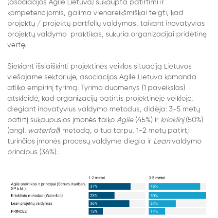
(asociacijos Agile Lietuva) sukaupta patirtimi ir
kompetencijomis, galima vienareikšmiškai teigti, kad
projektų / projektų portfelių valdymas, taikant inovatyvias
projektų valdymo
praktikas, sukuria organizacijai pridėtinę
vertę.
Siekiant išsiaiškinti projektinės veiklos situaciją Lietuvos
viešajame sektoriuje, asociacijos Agile Lietuva komanda
atliko empirinį tyrimą. Tyrimo duomenys (1 paveikslas)
atskleidė, kad organizacijų patirtis projektinėje veikloje,
diegiant inovatyvius valdymo metodus, didėja: 3-5 metų
patirtį sukaupusios įmonės taiko
Agile
(45%) ir
krioklinį
(50%)
(angl.
waterfall
) metodą, o tuo tarpu, 1-2 metų patirtį
turinčios įmonės procesų valdyme diegia ir
Lean
valdymo
principus (36%).