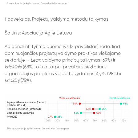
1 paveikslas. Projektų valdymo metodų taikymas
Šaltinis: Asociacija Agile Lietuva
Apibendrinti tyrimo duomenys (2 paveikslas) rodo, kad
dominuojančios projektų valdymo praktikos viešajame
sektoriuje –
Lean
valdymo principų taikymas (69%) ir
krioklinis
(68%), o tuo tarpu, privataus sektoriaus
organizacijos projektus valdo taikydamos
Agile
(98%) ir
krioklinį
(75%).