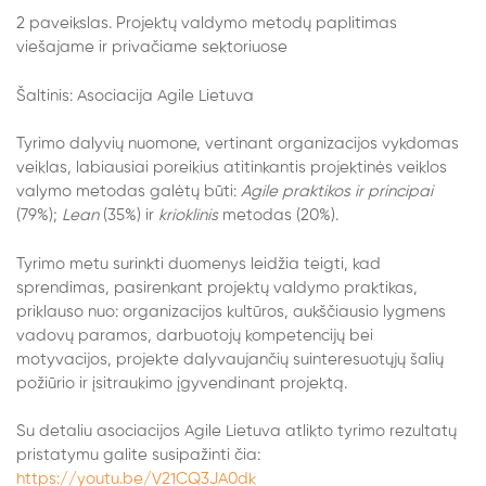
2 paveikslas. Projektų valdymo metodų paplitimas
viešajame ir privačiame sektoriuose
Šaltinis: Asociacija Agile Lietuva
Tyrimo dalyvių nuomone, vertinant organizacijos vykdomas
veiklas, labiausiai poreikius atitinkantis projektinės veiklos
valymo metodas galėtų būti:
Agile praktikos ir principai
(79%);
Lean
(35%) ir
krioklinis
metodas (20%).
Tyrimo metu surinkti duomenys leidžia teigti, kad
sprendimas, pasirenkant projektų valdymo praktikas,
priklauso nuo: organizacijos kultūros, aukščiausio lygmens
vadovų paramos, darbuotojų kompetencijų bei
motyvacijos, projekte dalyvaujančių suinteresuotųjų šalių
požiūrio ir įsitraukimo įgyvendinant projektą.
Su detaliu asociacijos Agile Lietuva atlikto tyrimo rezultatų
pristatymu galite susipažinti čia:
https://youtu.be/V21CQ3JA0dk