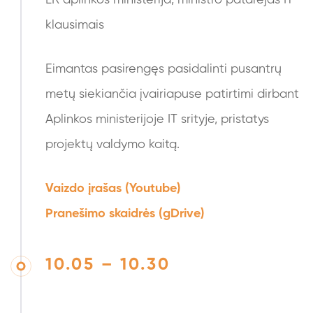
LR aplinkos ministerija, ministro patarėjas IT
klausimais
Eimantas pasirengęs pasidalinti pusantrų
metų siekiančia įvairiapuse patirtimi dirbant
Aplinkos ministerijoje IT srityje, pristatys
projektų valdymo kaitą.
Vaizdo įrašas (Youtube)
Pranešimo skaidrės (gDrive)
10.05 – 10.30