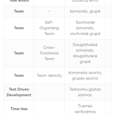
Task Board
Užduočių lenta
Team
~
Komanda, grupė
Self-
Savitvarkė
Team
Organizing
komanda,
Team
savitvarkė grupė
Daugiafunkcė
Cross-
komanda,
Team
Functional
daugiafunkcė
Team
grupė
Komandos sparta,
Team
Team Velocity
grupės sparta
Test Driven
Testavimu grįstas
Development
kūrimas
Trukmės
Time-box
apribojimas