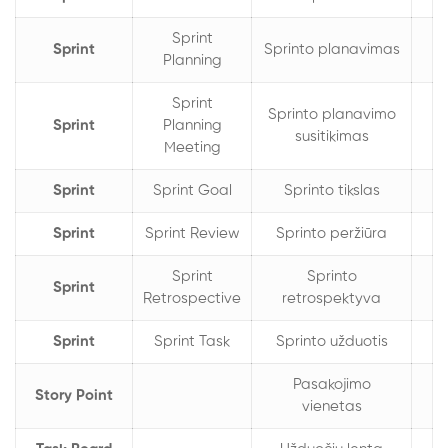
Sprint
Sprint
Sprinto planavimas
Planning
Sprint
Sprinto planavimo
Sprint
Planning
susitikimas
Meeting
Sprint
Sprint Goal
Sprinto tikslas
Sprint
Sprint Review
Sprinto peržiūra
Sprint
Sprinto
Sprint
Retrospective
retrospektyva
Sprint
Sprint Task
Sprinto užduotis
Pasakojimo
Story Point
vienetas