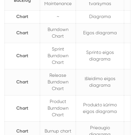
Backlog
Maintenance
tvarkymas
Chart
~
Diagrama
Burndown
Chart
Eigos diagrama
Chart
Sprint
Sprinto eigos
Chart
Burndown
diagrama
Chart
Release
Išleidimo eigos
Chart
Burndown
diagrama
Chart
Product
Produkto kūrimo
Chart
Burndown
eigos diagrama
Chart
Prieaugio
Chart
Burnup chart
diagrama