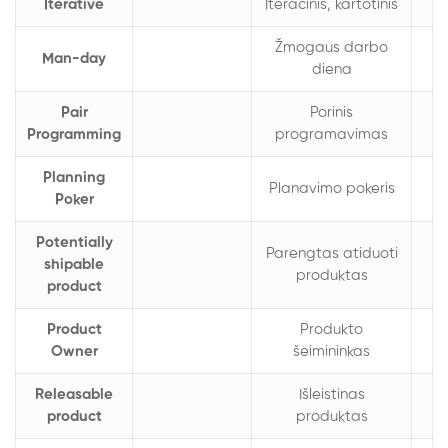
Iterative
Iteracinis, kartotinis
Žmogaus darbo
Man-day
diena
Pair
Porinis
Programming
programavimas
Planning
Planavimo pokeris
Poker
Potentially
Parengtas atiduoti
shipable
produktas
product
Product
Produkto
Owner
šeimininkas
Releasable
Išleistinas
product
produktas