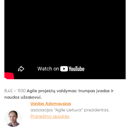
8.45 – 9.00
Agile projektų valdymas: trumpas įvadas ir
naudos užsakovui.
Vaidas Adomauskas
asociacijos “Agile Lietuva” prezidentas.
Pranešimo skaidrės