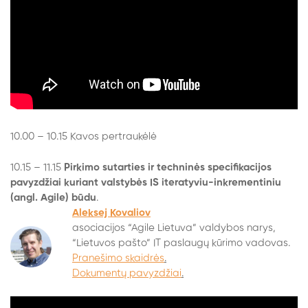
10.00 – 10.15 Kavos pertraukėlė
10.15 – 11.15
Pirkimo sutarties ir techninės specifikacijos
pavyzdžiai kuriant valstybės IS iteratyviu-inkrementiniu
(angl. Agile) būdu
.
Aleksej Kovaliov
asociacijos “Agile Lietuva” valdybos narys,
“Lietuvos pašto” IT paslaugų kūrimo vadovas.
Pranešimo skaidrės
.
Dokumentų pavyzdžiai
.