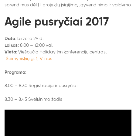
sprendimus dėl IT projektų įsigijimo, įgyvendinimo ir valdymo.
Agile pusryčiai 2017
Data
: birželio 29 d.
Laikas:
8:00 – 12:00 val.
Vieta
: Viešbučio Holiday Inn konferencijų centras,
Šeimyniškių g. 1, Vilnius
Programa:
8.00 – 8.30 Registracija ir pusryčiai
8.30 – 8.45 Sveikinimo žodis