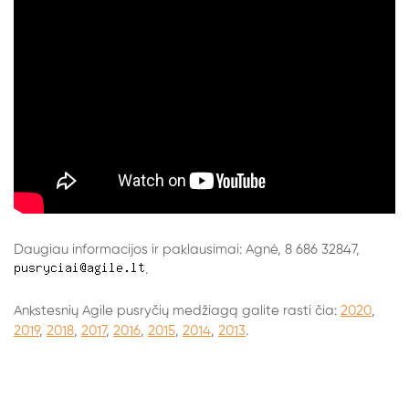
Daugiau informacijos ir paklausimai: Agnė, 8 686 32847,
.
Ankstesnių Agile pusryčių medžiagą galite rasti čia:
2020
,
2019
,
2018
,
2017
,
2016
,
2015
,
2014
,
2013
.