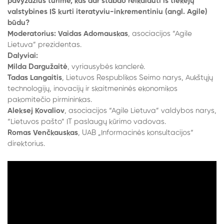
pavyzdžius turime, kas dar stabdo reikalauti iš tiekėjų
valstybines IS kurti iteratyviu-inkrementiniu (angl. Agile)
būdu?
Moderatorius: Vaidas Adomauskas
, asociacijos “Agile
Lietuva” prezidentas.
Dalyviai:
Milda Dargužaitė
, vyriausybės kanclerė.
Tadas Langaitis
, Lietuvos Respublikos Seimo narys, Aukštųjų
technologijų, inovacijų ir skaitmeninės ekonomikos
pakomitečio pirmininkas.
Aleksej Kovaliov
, asociacijos “Agile Lietuva” valdybos narys,
“Lietuvos pašto” IT paslaugų kūrimo vadovas.
Romas Venčkauskas
, UAB „Informacinės konsultacijos“
direktorius.