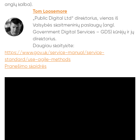
anglų kalba).
Tom Loosemore
„Public Digital Ltd“ direktorius, vienas iš
Valsybės skaitmeninių paslaugų (angl.
Government Digital Services – GDS) kūrėjų ir jų
direktorius.
Daugiau skaitykite:
https://www.gov.uk/service-manual/service-
standard/use-agile-methods
Pranešimo skaidrės