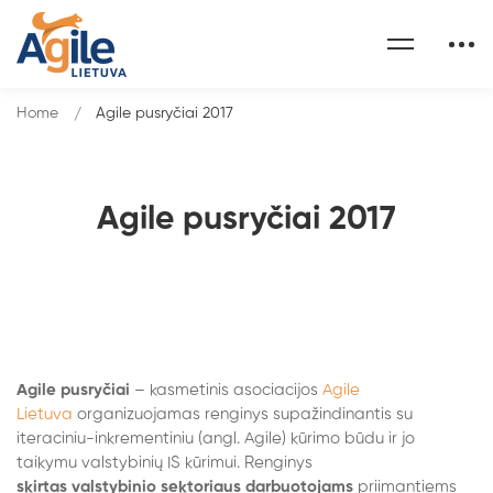
Home
Agile pusryčiai 2017
Agile pusryčiai 2017
Agile
Agile pusryčiai
– kasmetinis asociacijos
Agile
pusryčiai
Lietuva
organizuojamas renginys supažindinantis su
iteraciniu-inkrementiniu (angl. Agile) kūrimo būdu ir jo
2017
taikymu valstybinių IS kūrimui. Renginys
skirtas valstybinio sektoriaus darbuotojams
priimantiems